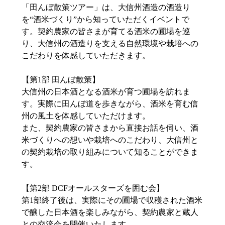
「田んぼ散策ツアー」は、大信州酒造の酒造り
を“酒米づくり”から知っていただくイベントで
す。契約農家の皆さまが育てる酒米の圃場を巡
り、大信州の酒造りを支える自然環境や栽培への
こだわりを体感していただきます。
【第1部 田んぼ散策】
大信州の日本酒となる酒米が育つ圃場を訪れま
す。実際に田んぼ道を歩きながら、酒米を育む信
州の風土を体感していただけます。
また、契約農家の皆さまから直接お話を伺い、酒
米づくりへの想いや栽培へのこだわり、大信州と
の契約栽培の取り組みについて知ることができま
す。
【第2部 DCFオールスターズを囲む会】
第1部終了後は、実際にその圃場で収穫された酒米
で醸した日本酒を楽しみながら、契約農家と蔵人
との交流会を開催いたします。